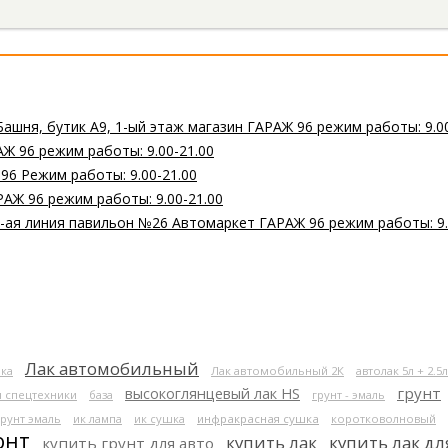
Башня, бутик А9, 1-ый этаж магазин ГАРАЖ 96 режим работы: 9.0
Ж 96 режим работы: 9.00-21.00
 96 Режим работы: 9.00-21.00
РАЖ 96 режим работы: 9.00-21.00
 2-ая линия павильон №26 Автомаркет ГАРАЖ 96 режим работы: 9.
Лак автомобильный
ка
Лак автомобильный 2К
автолак 5л + 2.5л
высокоглянцевый лак HS
грунт
я спецтехники
база
грунт - эмаль
грунт эмаль
ик лампа
ик сушка
инфракрасная сушка
коротковолновый
онт
купить лак
купить лак дл
купить грунт для авто