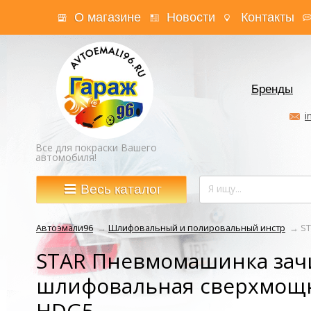
О магазине
Новости
Контакты
Бренды
i
Все для покраски Вашего
автомобиля!
Весь каталог
Автоэмали96
→
Шлифовальный и полировальный инстр
→
ST
STAR Пневмомашинка зач
шлифовальная сверхмощн
HDG5