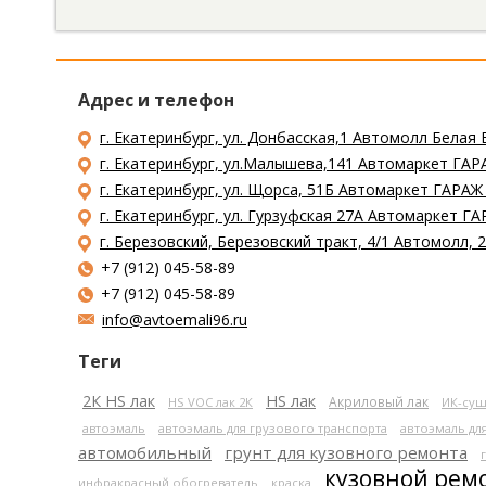
Адрес и телефон
г. Екатеринбург, ул. Донбасская,1 Автомолл Белая 
г. Екатеринбург, ул.Малышева,141 Автомаркет ГАРА
г. Екатеринбург, ул. Щорса, 51Б Автомаркет ГАРАЖ
г. Екатеринбург, ул. Гурзуфская 27А Автомаркет ГА
г. Березовский, Березовский тракт, 4/1 Автомолл,
+7 (912) 045-58-89
+7 (912) 045-58-89
info@avtoemali96.ru
Теги
2К HS лак
HS лак
Акриловый лак
HS VOC лак 2К
ИК-суш
автоэмаль
автоэмаль для грузового транспорта
автоэмаль дл
автомобильный
грунт для кузовного ремонта
кузовной рем
инфракрасный обогреватель
краска