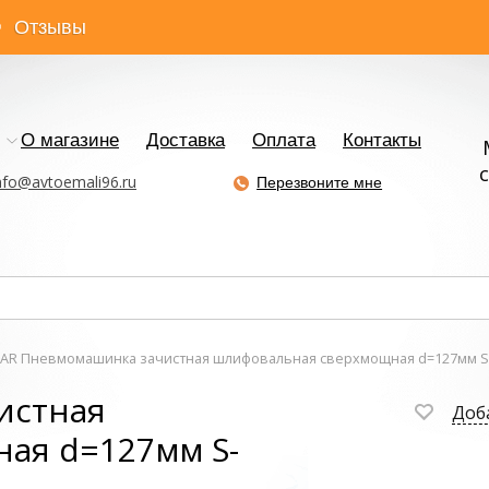
Отзывы
О магазине
Доставка
Оплата
Контакты
с
nfo@avtoemali96.ru
Перезвоните мне
AR Пневмомашинка зачистная шлифовальная сверхмощная d=127мм 
истная
Доб
ая d=127мм S-