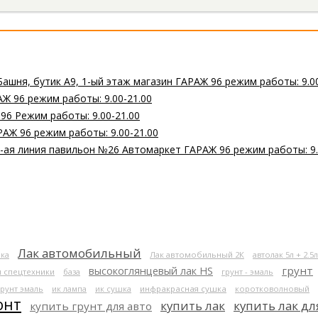
Башня, бутик А9, 1-ый этаж магазин ГАРАЖ 96 режим работы: 9.0
Ж 96 режим работы: 9.00-21.00
 96 Режим работы: 9.00-21.00
РАЖ 96 режим работы: 9.00-21.00
 2-ая линия павильон №26 Автомаркет ГАРАЖ 96 режим работы: 9.
Лак автомобильный
ка
Лак автомобильный 2К
автолак 5л + 2.5л
высокоглянцевый лак HS
грунт
я спецтехники
база
грунт - эмаль
грунт эмаль
ик лампа
ик сушка
инфракрасная сушка
коротковолновый
онт
купить лак
купить лак дл
купить грунт для авто