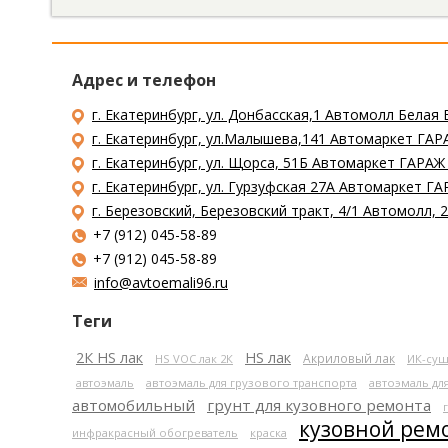
Адрес и телефон
г. Екатеринбург, ул. Донбасская,1 Автомолл Белая 
г. Екатеринбург, ул.Малышева,141 Автомаркет ГАРА
г. Екатеринбург, ул. Щорса, 51Б Автомаркет ГАРАЖ
г. Екатеринбург, ул. Гурзуфская 27А Автомаркет ГА
г. Березовский, Березовский тракт, 4/1 Автомолл,
+7 (912) 045-58-89
+7 (912) 045-58-89
info@avtoemali96.ru
Теги
2К HS лак
HS лак
Акриловый лак
HS VOC лак 2К
ИК-суш
автоэмаль
автоэмаль для грузового транспорта
автоэмаль дл
автомобильный
грунт для кузовного ремонта
кузовной рем
инфракрасный обогреватель
краска