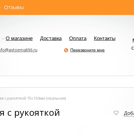
Отзывы
О магазине
Доставка
Оплата
Контакты
с
nfo@avtoemali96.ru
Перезвоните мне
я с рукояткой 75х150мм (овальная)
я с рукояткой
Доб