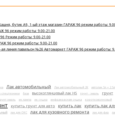
Башня, бутик А9, 1-ый этаж магазин ГАРАЖ 96 режим работы: 9.0
Ж 96 режим работы: 9.00-21.00
 96 Режим работы: 9.00-21.00
РАЖ 96 режим работы: 9.00-21.00
 2-ая линия павильон №26 Автомаркет ГАРАЖ 96 режим работы: 9.
Лак автомобильный
ка
Лак автомобильный 2К
автолак 5л + 2.5л
высокоглянцевый лак HS
грунт
я спецтехники
база
грунт - эмаль
грунт эмаль
ик лампа
ик сушка
инфракрасная сушка
коротковолновый
онт
купить лак
купить лак дл
купить грунт для авто
лак для кузовного ремонта
льный
лак для ОКС
лак для фар
ла