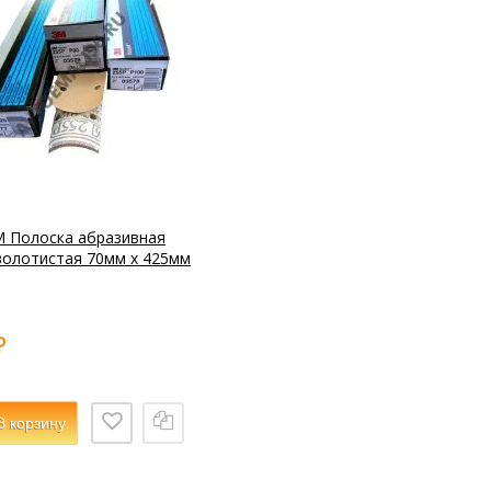
 Полоска абразивная
золотистая 70мм x 425мм
₽
В корзину