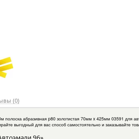
ывы (0)
3м полоска абразивная p80 золотистая 70мм x 425мм 03591 для а
райте выгодный для вас способ самостоятельно и заказывайте това
Автоэмали 96»