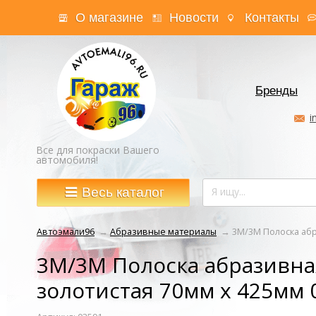
О магазине
Новости
Контакты
Бренды
i
Все для покраски Вашего
автомобиля!
Весь каталог
Автоэмали96
→
Абразивные материалы
→
3M/3М Полоска абр
3M/3М Полоска абразивна
золотистая 70мм x 425мм 