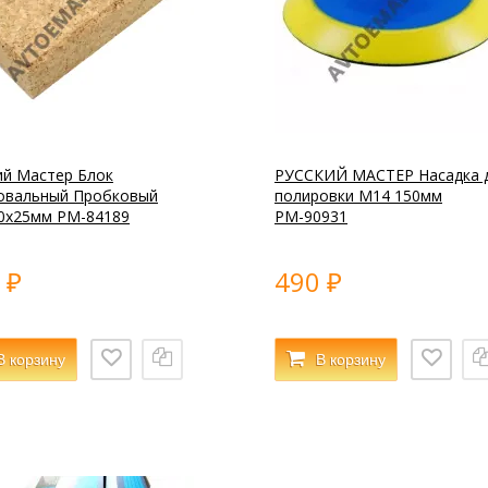
ий Мастер Блок
РУССКИЙ МАСТЕР Насадка 
овальный Пробковый
полировки М14 150мм
0х25мм РМ-84189
РМ-90931
0
490
₽
₽
В корзину
В корзину