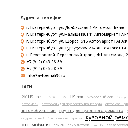
Адрес и телефон
г. Екатеринбург, ул. Донбасская,1 Автомолл Белая 
г. Екатеринбург, ул.Малышева,141 Автомаркет ГАРА
г. Екатеринбург, ул. Щорса, 51Б Автомаркет ГАРАЖ
г. Екатеринбург, ул. Гурзуфская 27А Автомаркет ГА
г. Березовский, Березовский тракт, 4/1 Автомолл,
+7 (912) 045-58-89
+7 (912) 045-58-89
info@avtoemali96.ru
Теги
2К HS лак
HS лак
Акриловый лак
HS VOC лак 2К
ИК-суш
автоэмаль
автоэмаль для грузового транспорта
автоэмаль дл
автомобильный
грунт для кузовного ремонта
кузовной рем
инфракрасный обогреватель
краска
автомобиля
лак 2К
лак 5 литров
лак аэрозо
лак HS