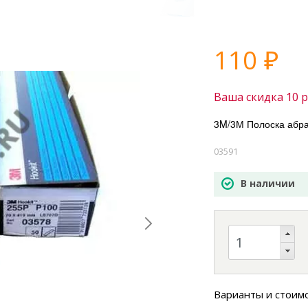
110
₽
Ваша скидка
10
р
3M/3М Полоска абра
03591
В наличии
Варианты и стоим