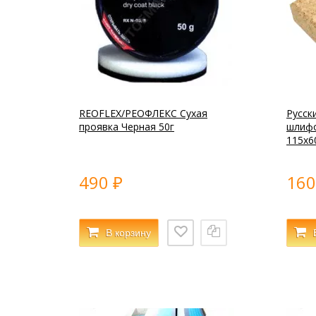
REOFLEX/РЕОФЛЕКС Сухая
Русск
проявка Черная 50г
шлиф
115х6
490
16
₽
В корзину