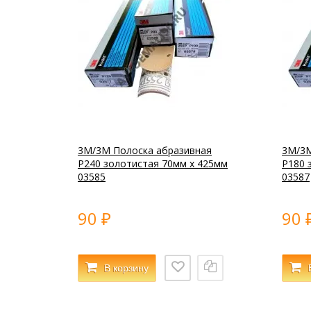
3M/3М Полоска абразивная
3M/3М
P240 золотистая 70мм x 425мм
P180 
03585
03587
90
90
₽
В корзину