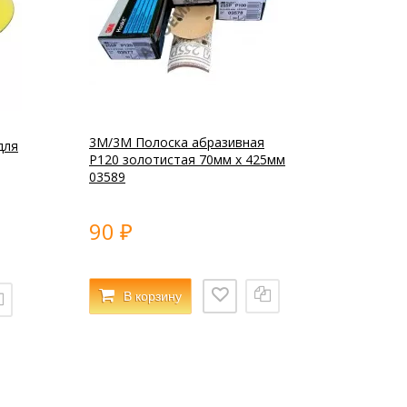
3M/3М Полоска абразивная
для
P120 золотистая 70мм x 425мм
03589
90
₽
В корзину