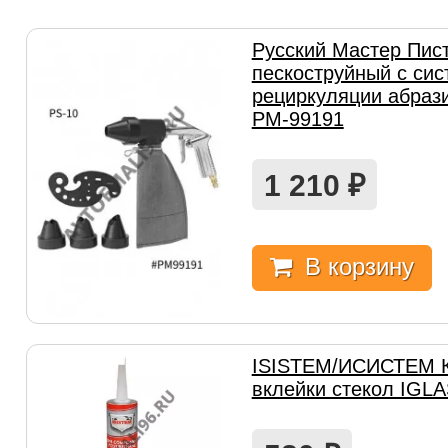
Русский Мастер Пис
пескоструйный с си
рециркуляции абраз
РМ-99191
1 210
₽
В корзину
ISISTEM/ИСИСТЕМ К
вклейки стекол IGL