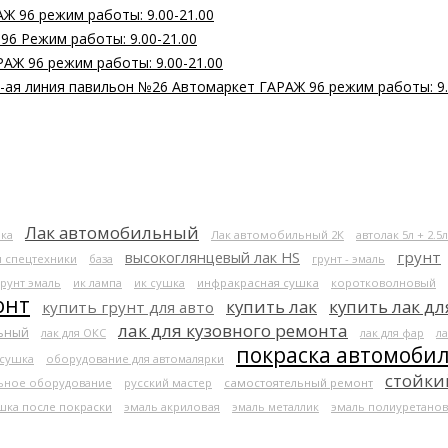
Ж 96 режим работы: 9.00-21.00
 96 Режим работы: 9.00-21.00
РАЖ 96 режим работы: 9.00-21.00
 2-ая линия павильон №26 Автомаркет ГАРАЖ 96 режим работы: 9.
Лак автомобильный
ка
Лак автомобильный 2К
автолак 5л + 2.5л
высокоглянцевый лак HS
грунт
я спецтехники
база
грунт - эмаль
грунт эмаль
ик лампа
ик сушка
инфракрасная сушка
коротковолновый
онт
купить лак
купить лак дл
купить грунт для авто
лак для кузовного ремонта
льный
лак для ОКС
лак для фар
ла
покраска автомоби
 сушка
оборудование для автомалярки
стойки
ьное оборудование
русский мастер
самостоятельный ремонт
шка после покраски
эмаль акриловая
эмаль металлик
эмаль полиуретанов