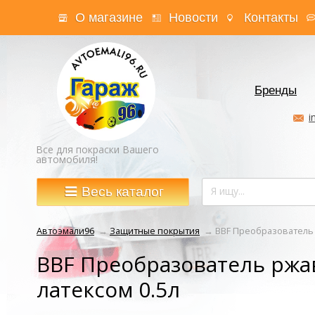
О магазине
Новости
Контакты
Бренды
i
Все для покраски Вашего
автомобиля!
Весь каталог
Автоэмали96
→
Защитные покрытия
→
BBF Преобразователь 
BBF Преобразователь ржа
латексом 0.5л