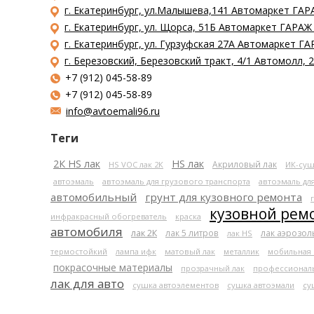
г. Екатеринбург, ул.Малышева,141 Автомаркет ГАРА
г. Екатеринбург, ул. Щорса, 51Б Автомаркет ГАРАЖ
г. Екатеринбург, ул. Гурзуфская 27А Автомаркет ГА
г. Березовский, Березовский тракт, 4/1 Автомолл,
+7 (912) 045-58-89
+7 (912) 045-58-89
info@avtoemali96.ru
Теги
2К HS лак
HS лак
Акриловый лак
HS VOC лак 2К
ИК-суш
автоэмаль
автоэмаль для грузового транспорта
автоэмаль дл
автомобильный
грунт для кузовного ремонта
кузовной рем
инфракрасный обогреватель
краска
автомобиля
лак 2К
лак 5 литров
лак аэрозо
лак HS
термостойкий
лампа ифк
матовый лак
металлик
мобильная
покрасочные материалы
прозрачный лак
профессионал
лак для авто
сушка автоэлементов
сушка автоэмали
су