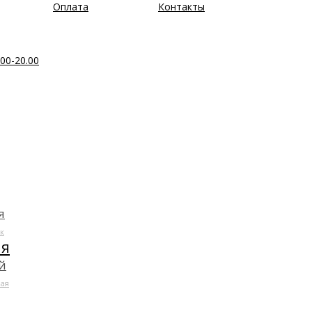
Оплата
Контакты
00-20.00
я
к
ля
й
ая