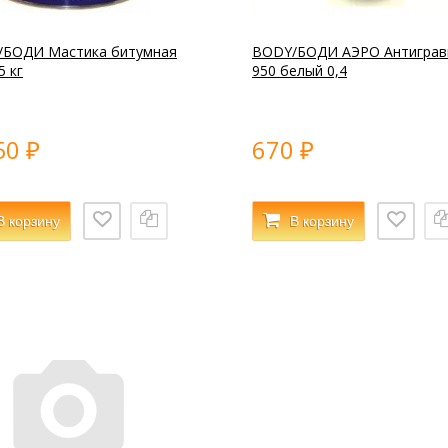
/БОДИ Мастика битумная
BODY/БОДИ АЭРО Антиграв
5 кг
950 белый 0,4
50
670
₽
₽
В корзину
В корзину