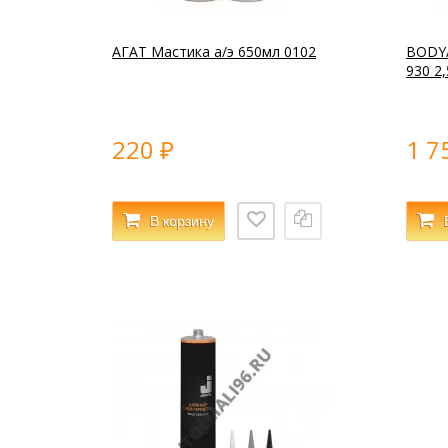
АГАТ Мастика а/э 650мл 0102
BODY
930 2,
220
1 7
₽
В корзину