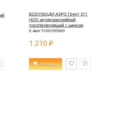
BODY/БОДИ АЭРО Грунт 311
ий
(425) антикоррозийный
токопроводящий с цинком
0,4мл 5100200060
1 210
₽
В корзину