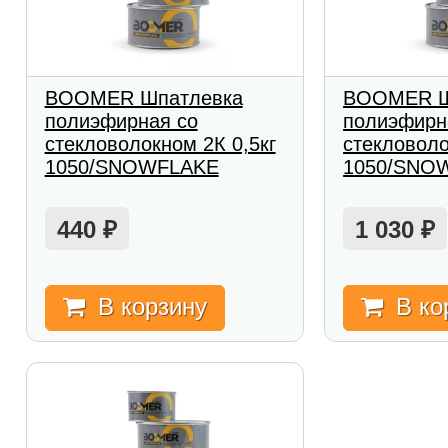
BOOMER Шпатлевка
BOOMER Ш
полиэфирная со
полиэфирн
стекловолокном 2К 0,5кг
стекловоло
1050/SNOWFLAKE
1050/SNO
440
1 030
₽
₽
В корзину
В ко