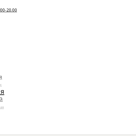
00-20.00
я
к
ля
й
ая