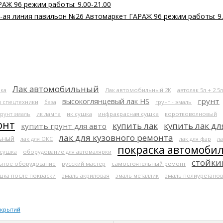
РАЖ 96 режим работы: 9.00-21.00
 2-ая линия павильон №26 Автомаркет ГАРАЖ 96 режим работы: 9.
Лак автомобильный
ка
Лак автомобильный 2К
автолак 5л + 2.5л
высокоглянцевый лак HS
грунт
я спецтехники
база
грунт - эмаль
грунт эмаль
ик лампа
ик сушка
инфракрасная сушка
коротковолновый
онт
купить лак
купить лак дл
купить грунт для авто
лак для кузовного ремонта
льный
лак для ОКС
лак для фар
ла
покраска автомоби
 сушка
оборудование для автомалярки
стойки
ьное оборудование
русский мастер
самостоятельный ремонт
шка после покраски
эмаль акриловая
эмаль металлик
эмаль полиуретанов
окрытий