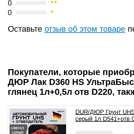
0
0
Оставьте
отзыв об этом товаре
п
Покупатели, которые приоб
ДЮР Лак D360 HS УльтраБы
глянец 1л+0,5л отв D220, так
DUR/ДЮР Грунт UHS 
серый 1л D541+отв 