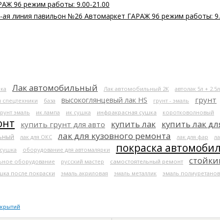
РАЖ 96 режим работы: 9.00-21.00
 2-ая линия павильон №26 Автомаркет ГАРАЖ 96 режим работы: 9.
Лак автомобильный
ка
Лак автомобильный 2К
автолак 5л + 2.5л
высокоглянцевый лак HS
грунт
я спецтехники
база
грунт - эмаль
грунт эмаль
ик лампа
ик сушка
инфракрасная сушка
коротковолновый
онт
купить лак
купить лак дл
купить грунт для авто
лак для кузовного ремонта
льный
лак для ОКС
лак для фар
ла
покраска автомоби
 сушка
оборудование для автомалярки
стойки
ьное оборудование
русский мастер
самостоятельный ремонт
шка после покраски
эмаль акриловая
эмаль металлик
эмаль полиуретанов
окрытий