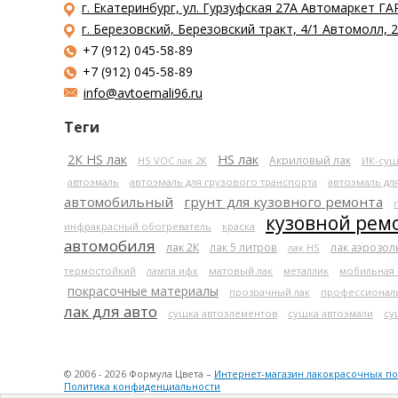
г. Екатеринбург, ул. Гурзуфская 27А Автомаркет ГА
г. Березовский, Березовский тракт, 4/1 Автомолл,
+7 (912) 045-58-89
+7 (912) 045-58-89
info@avtoemali96.ru
Теги
2К HS лак
HS лак
Акриловый лак
HS VOC лак 2К
ИК-суш
автоэмаль
автоэмаль для грузового транспорта
автоэмаль дл
автомобильный
грунт для кузовного ремонта
кузовной рем
инфракрасный обогреватель
краска
автомобиля
лак 2К
лак 5 литров
лак аэрозо
лак HS
термостойкий
лампа ифк
матовый лак
металлик
мобильная
покрасочные материалы
прозрачный лак
профессионал
лак для авто
сушка автоэлементов
сушка автоэмали
су
© 2006 - 2026 Формула Цвета –
Интернет-магазин лакокрасочных п
Политика конфиденциальности