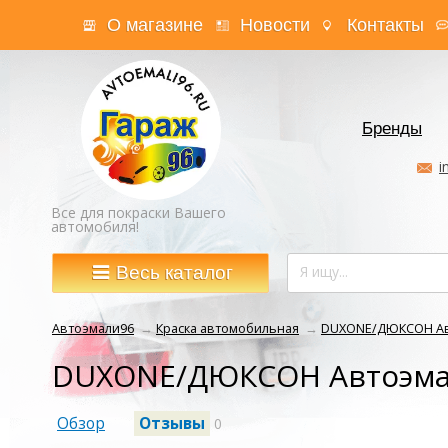
О магазине
Новости
Контакты
Бренды
i
Все для покраски Вашего
автомобиля!
Весь каталог
Автоэмали96
→
Краска автомобильная
→
DUXONE/ДЮКСОН Авт
DUXONE/ДЮКСОН Автоэмал
Обзор
Отзывы
0