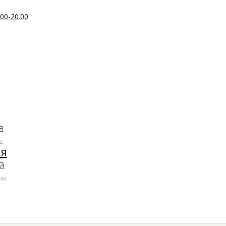
00-20.00
я
к
ля
й
ая