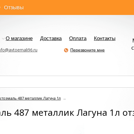
Отзывы
О магазине
Доставка
Оплата
Контакты
с
nfo@avtoemali96.ru
Перезвоните мне
оэмаль 487 металлик Лагуна 1л
→
ь 487 металлик Лагуна 1л о