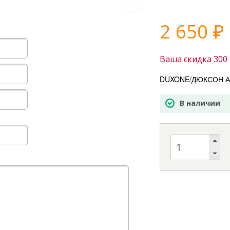
2 650
₽
Ваша скидка
300
DUXONE/ДЮКСОН Авт
В наличии