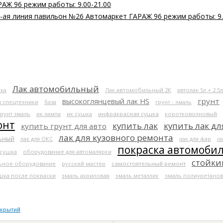
РАЖ 96 режим работы: 9.00-21.00
 2-ая линия павильон №26 Автомаркет ГАРАЖ 96 режим работы: 9.
Лак автомобильный
ка
Лак автомобильный 2К
автолак 5л + 2.5л
высокоглянцевый лак HS
грунт
я спецтехники
база
грунт - эмаль
грунт эмаль
ик лампа
ик сушка
инфракрасная сушка
коротковолновый
онт
купить лак
купить лак дл
купить грунт для авто
лак для кузовного ремонта
льный
лак для ОКС
лак для фар
ла
покраска автомоби
 сушка
оборудование для автомалярки
стойки
ьное оборудование
русский мастер
самостоятельный ремонт
шка после покраски
эмаль акриловая
эмаль металлик
эмаль полиуретанов
окрытий