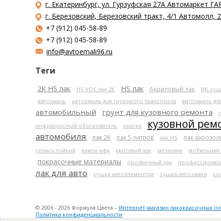
г. Екатеринбург, ул. Гурзуфская 27А Автомаркет ГА
г. Березовский, Березовский тракт, 4/1 Автомолл,
+7 (912) 045-58-89
+7 (912) 045-58-89
info@avtoemali96.ru
Теги
2К HS лак
HS лак
Акриловый лак
HS VOC лак 2К
ИК-суш
автоэмаль
автоэмаль для грузового транспорта
автоэмаль дл
автомобильный
грунт для кузовного ремонта
кузовной рем
инфракрасный обогреватель
краска
автомобиля
лак 2К
лак 5 литров
лак аэрозо
лак HS
термостойкий
лампа ифк
матовый лак
металлик
мобильная
покрасочные материалы
прозрачный лак
профессионал
лак для авто
сушка автоэлементов
сушка автоэмали
су
© 2006 - 2026 Формула Цвета –
Интернет-магазин лакокрасочных п
Политика конфиденциальности