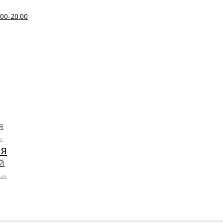
00-20.00
я
к
ля
й
ая