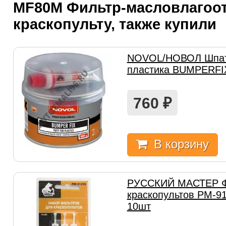
MF80M Фильтр-масловлагоот
краскопульту, также купили
NOVOL/НОВОЛ Шпат
пластика BUMPERFIX
760
₽
В корзину
РУССКИЙ МАСТЕР Ф
краскопультов РМ-
10шт