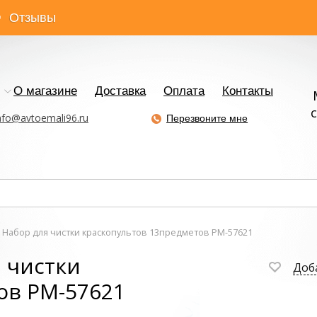
Отзывы
О магазине
Доставка
Оплата
Контакты
с
nfo@avtoemali96.ru
Перезвоните мне
 Набор для чистки краскопультов 13предметов РМ-57621
 чистки
Доб
ов РМ-57621