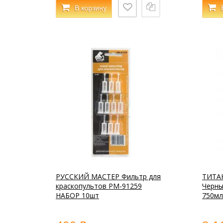
В корзину
РУССКИЙ МАСТЕР Фильтр для
ТИТАН
краскопультов РМ-91259
Черны
НАБОР 10шт
750мл