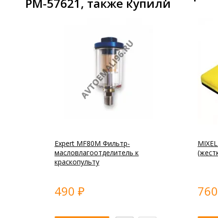
РМ-57621, также купили
Expert MF80M Фильтр-
MIXEL
масловлагоотделитель к
(жест
краскопульту
490
76
₽