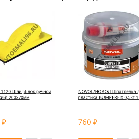
 1120 Шлифблок ручной
NOVOL/НОВОЛ Шпатлёвка 
кий) 200х70мм
пластика BUMPERFIX 0,5кг 1
0
760
₽
₽