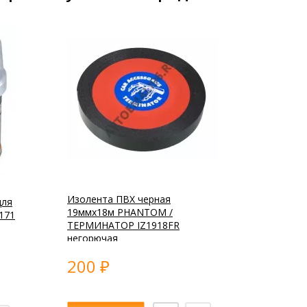
Изолента ПВХ черная
для
19ммх18м PHANTOM /
171
ТЕРМИНАТОР IZ1918FR
негорючая
200
₽