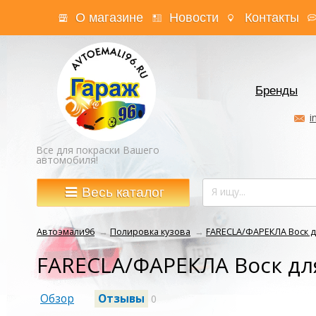
О магазине
Новости
Контакты
Бренды
i
Все для покраски Вашего
автомобиля!
Весь каталог
Автоэмали96
→
Полировка кузова
→
FARECLA/ФАРЕКЛА Воск д
FARECLA/ФАРЕКЛА Воск дл
Обзор
Отзывы
0