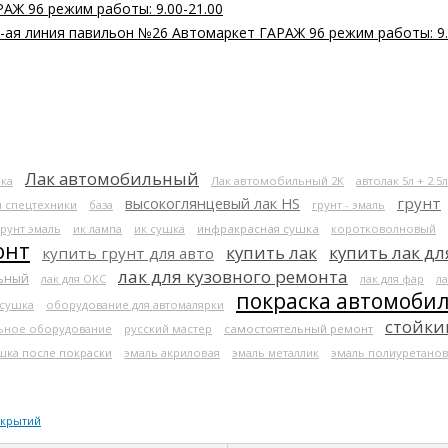
РАЖ 96 режим работы: 9.00-21.00
 2-ая линия павильон №26 Автомаркет ГАРАЖ 96 режим работы: 9.
Лак автомобильный
ка
Лак автомобильный 2К
автолак 5л + 2.5л
высокоглянцевый лак HS
грунт
я спецтехники
база
грунт - эмаль
грунт эмаль
ик лампа
ик сушка
инфракрасная сушка
коротковолновый
онт
купить лак
купить лак дл
купить грунт для авто
лак для кузовного ремонта
льный
лак для ОКС
лак для фар
ла
покраска автомоби
 сушка
оборудование для автомалярки
стойки
ьное оборудование
русский мастер
самостоятельный ремонт
шка после покраски
эмаль акриловая
эмаль металлик
эмаль полиуретанов
окрытий