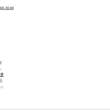
00-20.00
я
к
ля
й
ая