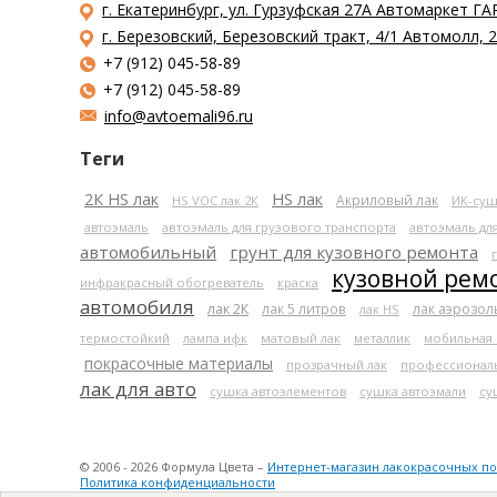
г. Екатеринбург, ул. Гурзуфская 27А Автомаркет ГА
г. Березовский, Березовский тракт, 4/1 Автомолл,
+7 (912) 045-58-89
+7 (912) 045-58-89
info@avtoemali96.ru
Теги
2К HS лак
HS лак
Акриловый лак
HS VOC лак 2К
ИК-суш
автоэмаль
автоэмаль для грузового транспорта
автоэмаль дл
автомобильный
грунт для кузовного ремонта
кузовной рем
инфракрасный обогреватель
краска
автомобиля
лак 2К
лак 5 литров
лак аэрозо
лак HS
термостойкий
лампа ифк
матовый лак
металлик
мобильная
покрасочные материалы
прозрачный лак
профессионал
лак для авто
сушка автоэлементов
сушка автоэмали
су
© 2006 - 2026 Формула Цвета –
Интернет-магазин лакокрасочных п
Политика конфиденциальности