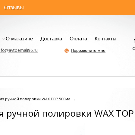
Отзывы
О магазине
Доставка
Оплата
Контакты
с
nfo@avtoemali96.ru
Перезвоните мне
ля ручной полировки WAX TOP 500мл
→
я ручной полировки WAX TOP