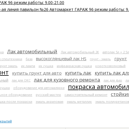
РАЖ 96 режим работы: 9.00-21.00
 2-ая линия павильон №26 Автомаркет ГАРАЖ 96 режим работы: 9.
Лак автомобильный
ка
Лак автомобильный 2К
автолак 5л + 2.5л
высокоглянцевый лак HS
грунт
я спецтехники
база
грунт - эмаль
грунт эмаль
ик лампа
ик сушка
инфракрасная сушка
коротковолновый
онт
купить лак
купить лак дл
купить грунт для авто
лак для кузовного ремонта
льный
лак для ОКС
лак для фар
ла
покраска автомоби
 сушка
оборудование для автомалярки
стойки
ьное оборудование
русский мастер
самостоятельный ремонт
шка после покраски
эмаль акриловая
эмаль металлик
эмаль полиуретанов
окрытий