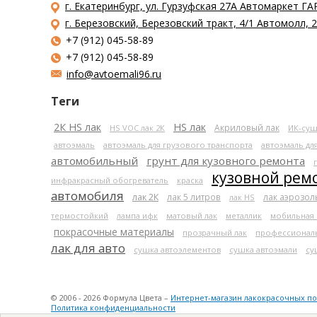
г. Екатеринбург, ул. Гурзуфская 27А Автомаркет ГА
г. Березовский, Березовский тракт, 4/1 Автомолл,
+7 (912) 045-58-89
+7 (912) 045-58-89
info@avtoemali96.ru
Теги
2К HS лак
HS лак
Акриловый лак
HS VOC лак 2К
ИК-суш
автоэмаль
автоэмаль для грузового транспорта
автоэмаль дл
автомобильный
грунт для кузовного ремонта
кузовной рем
инфракрасный обогреватель
краска
автомобиля
лак 2К
лак 5 литров
лак аэрозо
лак HS
термостойкий
лампа ифк
матовый лак
металлик
мобильная
покрасочные материалы
прозрачный лак
профессионал
лак для авто
сушка автоэлементов
сушка автоэмали
су
© 2006 - 2026 Формула Цвета –
Интернет-магазин лакокрасочных п
Политика конфиденциальности