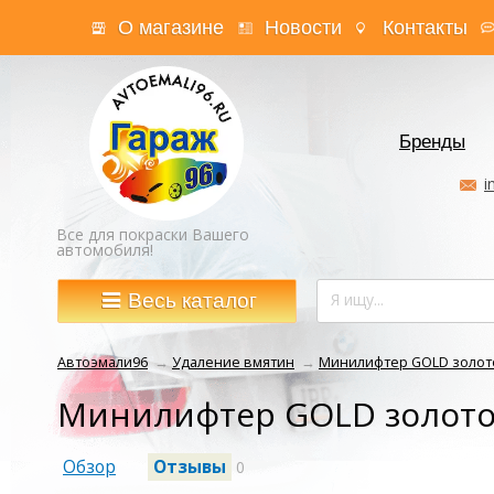
О магазине
Новости
Контакты
Бренды
i
Все для покраски Вашего
автомобиля!
Весь каталог
Автоэмали96
→
Удаление вмятин
→
Минилифтер GOLD золот
Минилифтер GOLD золото
Обзор
Отзывы
0