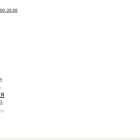
00-20.00
я
к
ля
й
ая