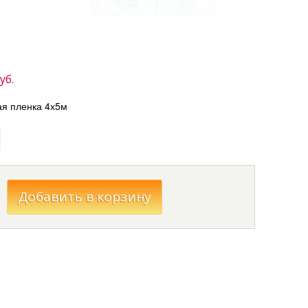
уб.
я пленка 4х5м