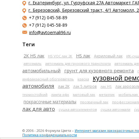
г. Екатеринбург, ул. Гурзуфская 27А Автомаркет ГА
г. Березовский, Березовский тракт, 4/1 Автомолл,
+7 (912) 045-58-89
+7 (912) 045-58-89
info@avtoemali96.ru
Теги
2К HS лак
HS лак
Акриловый лак
HS VOC лак 2К
ИК-суш
автоэмаль
автоэмаль для грузового транспорта
автоэмаль дл
автомобильный
грунт для кузовного ремонта
кузовной рем
инфракрасный обогреватель
краска
автомобиля
лак 2К
лак 5 литров
лак аэрозо
лак HS
термостойкий
лампа ифк
матовый лак
металлик
мобильная
покрасочные материалы
прозрачный лак
профессионал
лак для авто
сушка автоэлементов
сушка автоэмали
су
© 2006 - 2026 Формула Цвета –
Интернет-магазин лакокрасочных п
Политика конфиденциальности