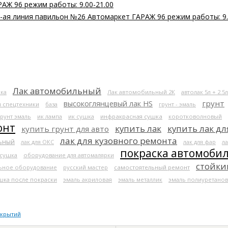
РАЖ 96 режим работы: 9.00-21.00
 2-ая линия павильон №26 Автомаркет ГАРАЖ 96 режим работы: 9.
Лак автомобильный
ка
Лак автомобильный 2К
автолак 5л + 2.5л
высокоглянцевый лак HS
грунт
я спецтехники
база
грунт - эмаль
грунт эмаль
ик лампа
ик сушка
инфракрасная сушка
коротковолновый
онт
купить лак
купить лак дл
купить грунт для авто
лак для кузовного ремонта
льный
лак для ОКС
лак для фар
ла
покраска автомоби
 сушка
оборудование для автомалярки
стойки
ьное оборудование
русский мастер
самостоятельный ремонт
шка после покраски
эмаль акриловая
эмаль металлик
эмаль полиуретанов
окрытий