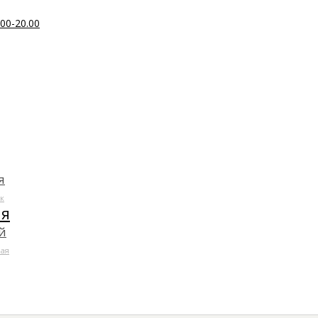
00-20.00
я
к
ля
й
ая