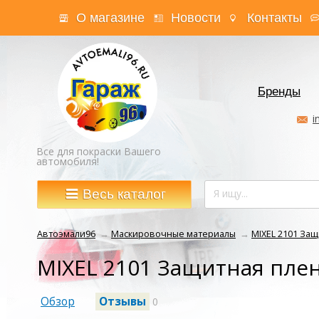
О магазине
Новости
Контакты
Бренды
i
Все для покраски Вашего
автомобиля!
Весь каталог
Автоэмали96
→
Маскировочные материалы
→
MIXEL 2101 Защ
MIXEL 2101 Защитная пле
Обзор
Отзывы
0