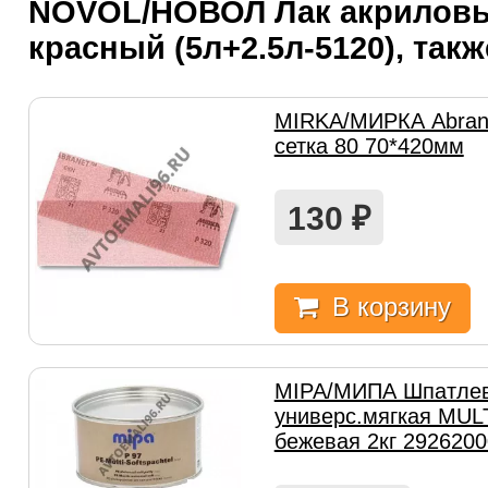
NOVOL/НОВОЛ Лак акриловы
красный (5л+2.5л-5120), так
MIRKA/МИРКА Abran
сетка 80 70*420мм
130
₽
В корзину
MIPA/МИПА Шпатлев
универс.мягкая MUL
бежевая 2кг 292620