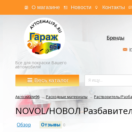
О магазине
Новости
Контакты
Бренды
i
Все для покраски Вашего
автомобиля!
Весь каталог
Автоэмали96
→
Расходные материалы
→
Растворитель/Разб
NOVOL/НОВОЛ Разбавитель
Обзор
Отзывы
0