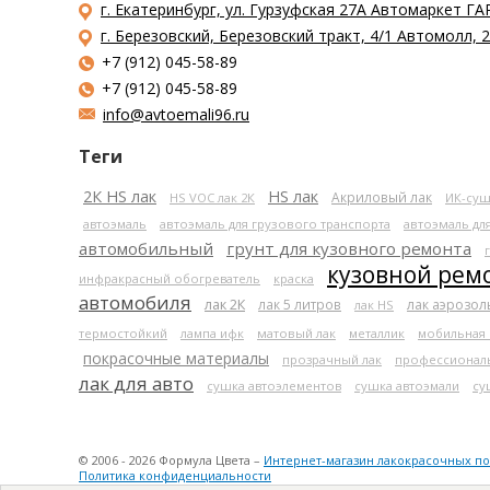
г. Екатеринбург, ул. Гурзуфская 27А Автомаркет ГА
г. Березовский, Березовский тракт, 4/1 Автомолл,
+7 (912) 045-58-89
+7 (912) 045-58-89
info@avtoemali96.ru
Теги
2К HS лак
HS лак
Акриловый лак
HS VOC лак 2К
ИК-суш
автоэмаль
автоэмаль для грузового транспорта
автоэмаль дл
автомобильный
грунт для кузовного ремонта
кузовной рем
инфракрасный обогреватель
краска
автомобиля
лак 2К
лак 5 литров
лак аэрозо
лак HS
термостойкий
лампа ифк
матовый лак
металлик
мобильная
покрасочные материалы
прозрачный лак
профессионал
лак для авто
сушка автоэлементов
сушка автоэмали
су
© 2006 - 2026 Формула Цвета –
Интернет-магазин лакокрасочных п
Политика конфиденциальности