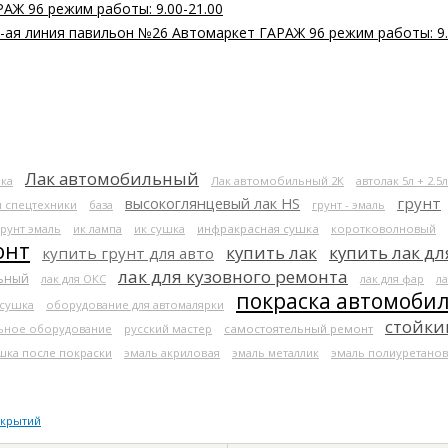
РАЖ 96 режим работы: 9.00-21.00
 2-ая линия павильон №26 Автомаркет ГАРАЖ 96 режим работы: 9.
Лак автомобильный
ка
Лак автомобильный 2К
автолак 5л + 2.5л
высокоглянцевый лак HS
грунт
я спецтехники
база
грунт - эмаль
грунт эмаль
ик лампа
ик сушка
инфракрасная сушка
коротковолновый
онт
купить лак
купить лак дл
купить грунт для авто
лак для кузовного ремонта
льный
лак для ОКС
лак для фар
ла
покраска автомоби
 сушка
оборудование для автомалярки
стойки
ьное оборудование
русский мастер
самостоятельный ремонт
шка после покраски
эмаль акриловая
эмаль металлик
эмаль полиуретанов
окрытий