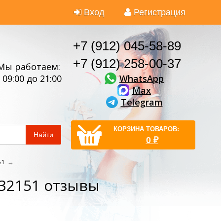
Вход
Регистрация
+7 (912) 045-58-89
+7 (912) 258-00-37
Мы работаем:
WhatsApp
 09:00 до 21:00
Max
Telegram
КОРЗИНА ТОВАРОВ:
Найти
0
₽
51
→
 32151 отзывы