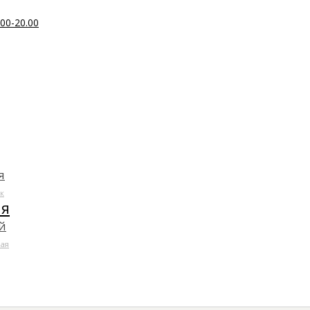
00-20.00
я
к
ля
й
ая