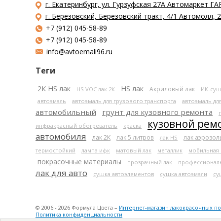
г. Екатеринбург, ул. Гурзуфская 27А Автомаркет ГА
г. Березовский, Березовский тракт, 4/1 Автомолл,
+7 (912) 045-58-89
+7 (912) 045-58-89
info@avtoemali96.ru
Теги
2К HS лак
HS лак
Акриловый лак
HS VOC лак 2К
ИК-суш
автоэмаль
автоэмаль для грузового транспорта
автоэмаль дл
автомобильный
грунт для кузовного ремонта
кузовной рем
инфракрасный обогреватель
краска
автомобиля
лак 2К
лак 5 литров
лак аэрозо
лак HS
термостойкий
лампа ифк
матовый лак
металлик
мобильная
покрасочные материалы
прозрачный лак
профессионал
лак для авто
сушка автоэлементов
сушка автоэмали
су
© 2006 - 2026 Формула Цвета –
Интернет-магазин лакокрасочных п
Политика конфиденциальности