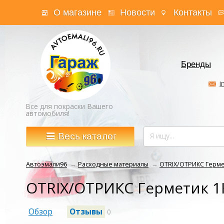
О магазине
Новости
Контакты
Бренды
i
Все для покраски Вашего
автомобиля!
Весь каталог
Автоэмали96
→
Расходные материалы
→
OTRIX/ОТРИКС Герме
OTRIX/ОТРИКС Герметик 1
Обзор
Отзывы
0