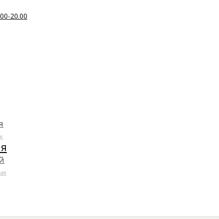
00-20.00
я
к
ля
й
ая