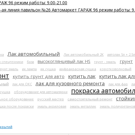
РАЖ 96 режим работы: 9.00-21.00
 2-ая линия павильон №26 Автомаркет ГАРАЖ 96 режим работы: 9.
Лак автомобильный
ка
Лак автомобильный 2К
автолак 5л + 2.5л
высокоглянцевый лак HS
грунт
я спецтехники
база
грунт - эмаль
грунт эмаль
ик лампа
ик сушка
инфракрасная сушка
коротковолновый
онт
купить лак
купить лак дл
купить грунт для авто
лак для кузовного ремонта
льный
лак для ОКС
лак для фар
ла
покраска автомоби
 сушка
оборудование для автомалярки
стойки
ьное оборудование
русский мастер
самостоятельный ремонт
шка после покраски
эмаль акриловая
эмаль металлик
эмаль полиуретанов
окрытий