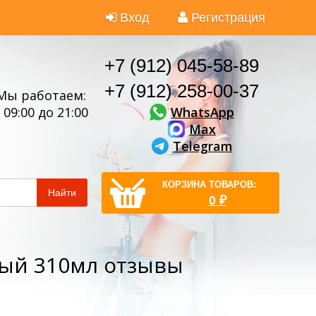
Вход
Регистрация
+7 (912) 045-58-89
+7 (912) 258-00-37
Мы работаем:
WhatsApp
 09:00 до 21:00
Max
Telegram
КОРЗИНА ТОВАРОВ:
Найти
0
₽
рый 310мл отзывы