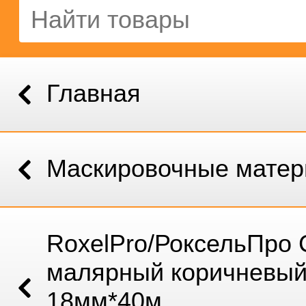
Главная
Маскировочные мате
RoxelPro/РоксельПро 
малярный коричневы
18мм*40м