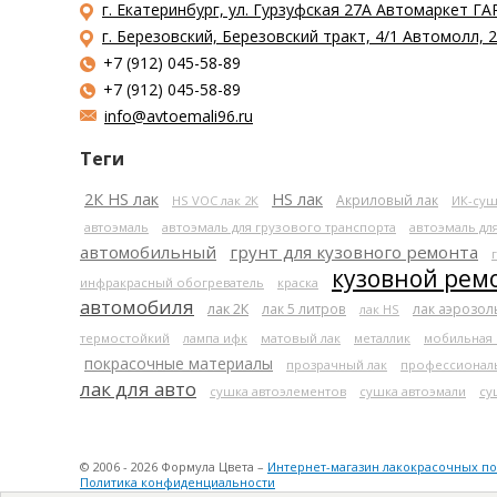
г. Екатеринбург, ул. Гурзуфская 27А Автомаркет ГА
г. Березовский, Березовский тракт, 4/1 Автомолл,
+7 (912) 045-58-89
+7 (912) 045-58-89
info@avtoemali96.ru
Теги
2К HS лак
HS лак
Акриловый лак
HS VOC лак 2К
ИК-суш
автоэмаль
автоэмаль для грузового транспорта
автоэмаль дл
автомобильный
грунт для кузовного ремонта
кузовной рем
инфракрасный обогреватель
краска
автомобиля
лак 2К
лак 5 литров
лак аэрозо
лак HS
термостойкий
лампа ифк
матовый лак
металлик
мобильная
покрасочные материалы
прозрачный лак
профессионал
лак для авто
сушка автоэлементов
сушка автоэмали
су
© 2006 - 2026 Формула Цвета –
Интернет-магазин лакокрасочных п
Политика конфиденциальности