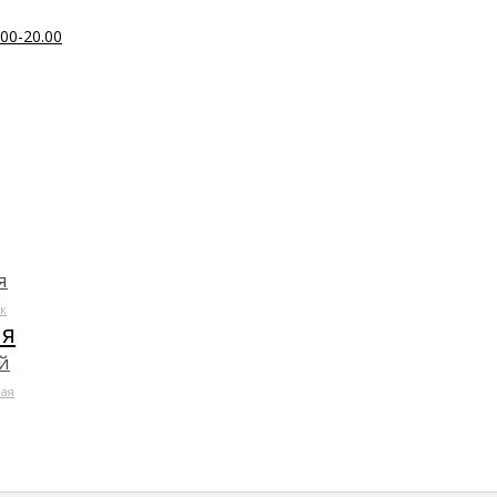
00-20.00
я
к
ля
й
ая