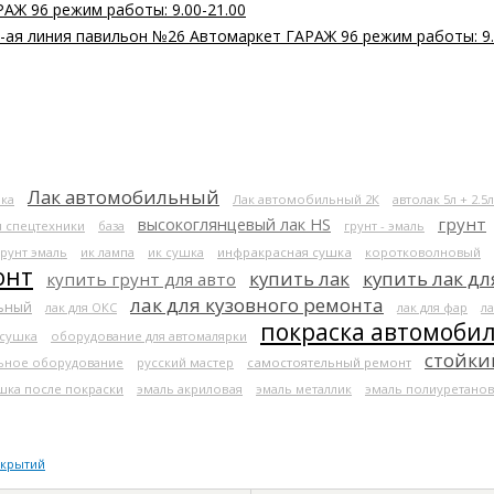
РАЖ 96 режим работы: 9.00-21.00
 2-ая линия павильон №26 Автомаркет ГАРАЖ 96 режим работы: 9.
Лак автомобильный
ка
Лак автомобильный 2К
автолак 5л + 2.5л
высокоглянцевый лак HS
грунт
я спецтехники
база
грунт - эмаль
грунт эмаль
ик лампа
ик сушка
инфракрасная сушка
коротковолновый
онт
купить лак
купить лак дл
купить грунт для авто
лак для кузовного ремонта
льный
лак для ОКС
лак для фар
ла
покраска автомоби
 сушка
оборудование для автомалярки
стойки
ьное оборудование
русский мастер
самостоятельный ремонт
шка после покраски
эмаль акриловая
эмаль металлик
эмаль полиуретанов
окрытий