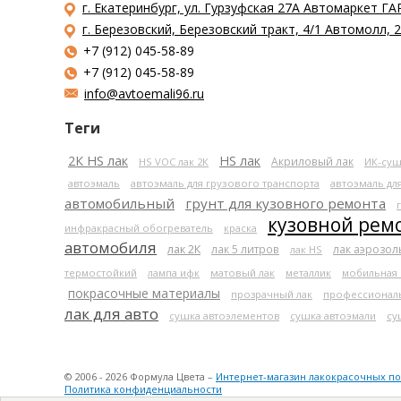
г. Екатеринбург, ул. Гурзуфская 27А Автомаркет ГА
г. Березовский, Березовский тракт, 4/1 Автомолл,
+7 (912) 045-58-89
+7 (912) 045-58-89
info@avtoemali96.ru
Теги
2К HS лак
HS лак
Акриловый лак
HS VOC лак 2К
ИК-суш
автоэмаль
автоэмаль для грузового транспорта
автоэмаль дл
автомобильный
грунт для кузовного ремонта
кузовной рем
инфракрасный обогреватель
краска
автомобиля
лак 2К
лак 5 литров
лак аэрозо
лак HS
термостойкий
лампа ифк
матовый лак
металлик
мобильная
покрасочные материалы
прозрачный лак
профессионал
лак для авто
сушка автоэлементов
сушка автоэмали
су
© 2006 - 2026 Формула Цвета –
Интернет-магазин лакокрасочных п
Политика конфиденциальности