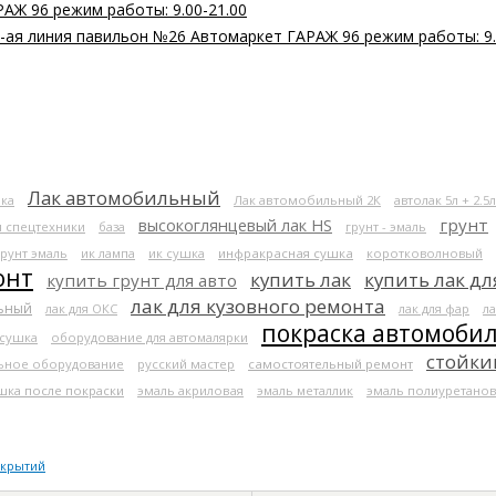
РАЖ 96 режим работы: 9.00-21.00
 2-ая линия павильон №26 Автомаркет ГАРАЖ 96 режим работы: 9.
Лак автомобильный
ка
Лак автомобильный 2К
автолак 5л + 2.5л
высокоглянцевый лак HS
грунт
я спецтехники
база
грунт - эмаль
грунт эмаль
ик лампа
ик сушка
инфракрасная сушка
коротковолновый
онт
купить лак
купить лак дл
купить грунт для авто
лак для кузовного ремонта
льный
лак для ОКС
лак для фар
ла
покраска автомоби
 сушка
оборудование для автомалярки
стойки
ьное оборудование
русский мастер
самостоятельный ремонт
шка после покраски
эмаль акриловая
эмаль металлик
эмаль полиуретанов
окрытий