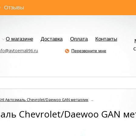
Отзывы
О магазине
Доставка
Оплата
Контакты
с
nfo@avtoemali96.ru
Перезвоните мне
HI Автоэмаль Chevrolet/Daewoo GAN металлик
→
аль Chevrolet/Daewoo GAN м