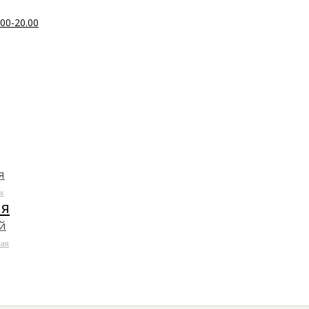
00-20.00
я
к
ля
й
ая