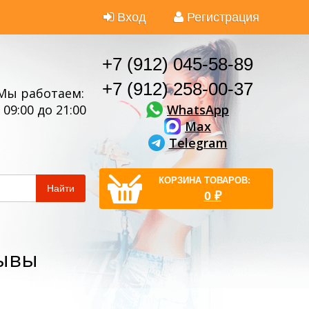
Вход
Регистрация
+7 (912) 045-58-89
+7 (912) 258-00-37
Мы работаем:
WhatsApp
 09:00 до 21:00
Max
Telegram
КОРЗИНА ТОВАРОВ:
Найти
0
₽
зывы