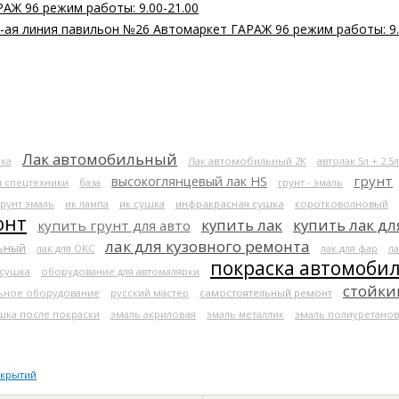
РАЖ 96 режим работы: 9.00-21.00
 2-ая линия павильон №26 Автомаркет ГАРАЖ 96 режим работы: 9.
Лак автомобильный
ка
Лак автомобильный 2К
автолак 5л + 2.5л
высокоглянцевый лак HS
грунт
я спецтехники
база
грунт - эмаль
грунт эмаль
ик лампа
ик сушка
инфракрасная сушка
коротковолновый
онт
купить лак
купить лак дл
купить грунт для авто
лак для кузовного ремонта
льный
лак для ОКС
лак для фар
ла
покраска автомоби
 сушка
оборудование для автомалярки
стойки
ьное оборудование
русский мастер
самостоятельный ремонт
шка после покраски
эмаль акриловая
эмаль металлик
эмаль полиуретанов
окрытий