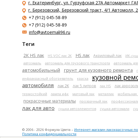
г. Екатеринбург, ул. Гурзуфская 27А Автомаркет ГА
г. Березовский, Березовский тракт, 4/1 Автомолл,
+7 (912) 045-58-89
+7 (912) 045-58-89
info@avtoemali96.ru
Теги
2К HS лак
HS лак
Акриловый лак
HS VOC лак 2К
ИК-суш
автоэмаль
автоэмаль для грузового транспорта
автоэмаль дл
автомобильный
грунт для кузовного ремонта
кузовной рем
инфракрасный обогреватель
краска
автомобиля
лак 2К
лак 5 литров
лак аэрозо
лак HS
термостойкий
лампа ифк
матовый лак
металлик
мобильная
покрасочные материалы
прозрачный лак
профессионал
лак для авто
сушка автоэлементов
сушка автоэмали
су
© 2006 - 2026 Формула Цвета –
Интернет-магазин лакокрасочных п
Политика конфиденциальности