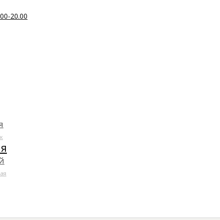
00-20.00
я
к
ля
й
ая