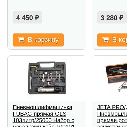
4 450
3 280
₽
₽
В корзину
В ко
Пневмошлифмашинка
JETA PRO
FUBAG прямая GLS
Пневмошл
103литр/25000 Набор с
прямая,рот
насадками кейс 100101
зачистки,ц