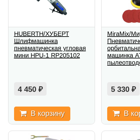
HUBERTH/ХУБЕРТ
MiraMix/М
Шлифмашинка
Пневматич
пневматическая угловая
орбитальн
мини HPU-1 RP205102
машинка AT
пылеотвод
4 450
5 330
₽
₽
В корзину
В ко