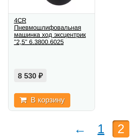
4CR
Пневмошлифовальная
машинка ход эксцентрик
"2,5" 6.3800.6025
8 530
₽
В корзину
←
1
2