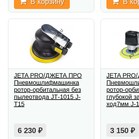
В корзину
В ко
JETA PRO/ДЖЕТА ПРО
JETA PRO
Пневмошлифмашинка
Пневмошл
ротор-орбитальная без
ротор-орби
пылеотвода JТ-1015 J-
глубокой з
T15
ход7мм J-
6 230
3 150
₽
₽