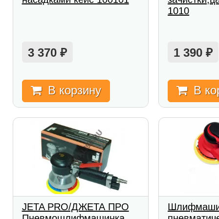
1010
3 370
1 390
₽
₽
В корзину
В ко
JETA PRO/ДЖЕТА ПРО
Шлифмаши
Пневмошлифмашинка
пневматич