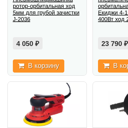
ротор-орбитальная ход
орбитальна
5мм для грубой зачистки
Екиджи 4-1
J-2036
400Вт ход 
4 050
23 790
₽
В корзину
В ко