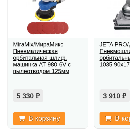
MiraMix/МираМикс
JETA PRO
Пневматическая
Пневмошли
орбитальная шлиф.
орбитальн
машинка AT-980-6V с
1035 90х17
пылеотводом 125мм
5 330
3 910
₽
₽
В корзину
В ко