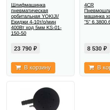
Шлифмашинка
4CR
пневматическая
Пневмошл
орбитальная YOKIJI/
машинка хо
Екиджи 4-10т/о/мин
"5" 6.3800.
400Вт ход 5мм KS-01-
150-50
23 790
8 530
₽
₽
В корзину
В ко