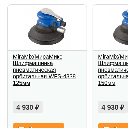
MiraMix/МираМикс
MiraMix/М
Шлифмашинка
Шлифмаши
пневматическая
пневматич
орбитальная WFS-4338
орбитальн
125мм
150мм
4 930
4 930
₽
₽