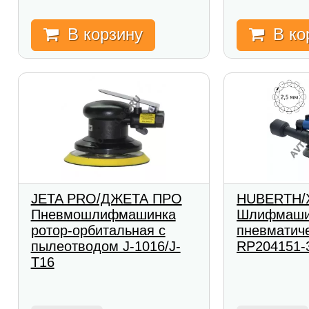
В корзину
В ко
JETA PRO/ДЖЕТА ПРО
HUBERTH/
Пневмошлифмашинка
Шлифмаши
ротор-орбитальная с
пневматич
пылеотводом J-1016/J-
RP204151-
T16