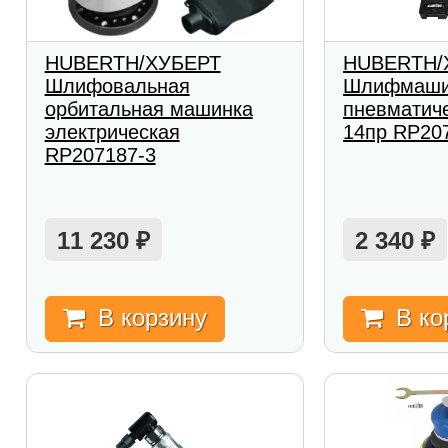
HUBERTH/ХУБЕРТ
HUBERTH/
Шлифовальная
Шлифмаши
орбитальная машинка
пневматиче
электрическая
14пр RP20
RP207187-3
11 230
2 340
₽
₽
В корзину
В ко