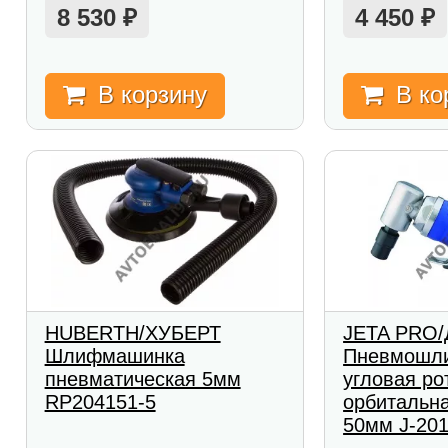
8 530
4 450
₽
₽
В корзину
В ко
HUBERTH/ХУБЕРТ
JETA PRO
Шлифмашинка
Пневмошл
пневматическая 5мм
угловая ро
RP204151-5
орбитальна
50мм J-20