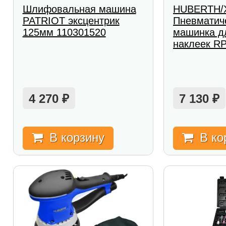
Шлифовальная машина
HUBERTH/
PATRIOT эксцентрик
Пневматич
125мм 110301520
машинка д
наклеек R
4 270
7 130
₽
₽
В корзину
В ко