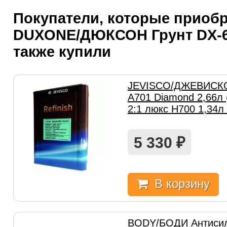
Покупатели, которые приоб
DUXONE/ДЮКСОН Грунт DX-61
также купили
JEVISCO/ДЖЕВИСКО 
A701 Diamond 2,66л (
2:1 люкс H700 1,34л 
5 330
₽
В корзину
BODY/БОДИ Антисили