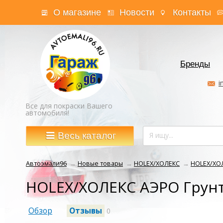
О магазине
Новости
Контакты
Бренды
i
Все для покраски Вашего
автомобиля!
Весь каталог
Автоэмали96
→
Новые товары
→
HOLEX/ХОЛЕКС
→
HOLEX/ХОЛ
HOLEX/ХОЛЕКС АЭРО Грунт
Обзор
Отзывы
0