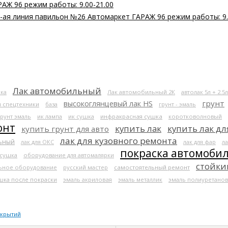
РАЖ 96 режим работы: 9.00-21.00
 2-ая линия павильон №26 Автомаркет ГАРАЖ 96 режим работы: 9.
Лак автомобильный
ка
Лак автомобильный 2К
автолак 5л + 2.5л
высокоглянцевый лак HS
грунт
я спецтехники
база
грунт - эмаль
грунт эмаль
ик лампа
ик сушка
инфракрасная сушка
коротковолновый
онт
купить лак
купить лак дл
купить грунт для авто
лак для кузовного ремонта
льный
лак для ОКС
лак для фар
ла
покраска автомоби
 сушка
оборудование для автомалярки
стойки
ьное оборудование
русский мастер
самостоятельный ремонт
шка после покраски
эмаль акриловая
эмаль металлик
эмаль полиуретанов
окрытий