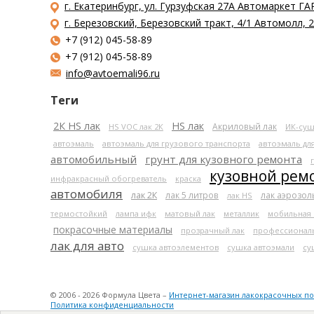
г. Екатеринбург, ул. Гурзуфская 27А Автомаркет ГА
г. Березовский, Березовский тракт, 4/1 Автомолл,
+7 (912) 045-58-89
+7 (912) 045-58-89
info@avtoemali96.ru
Теги
2К HS лак
HS лак
Акриловый лак
HS VOC лак 2К
ИК-суш
автоэмаль
автоэмаль для грузового транспорта
автоэмаль дл
автомобильный
грунт для кузовного ремонта
кузовной рем
инфракрасный обогреватель
краска
автомобиля
лак 2К
лак 5 литров
лак аэрозо
лак HS
термостойкий
лампа ифк
матовый лак
металлик
мобильная
покрасочные материалы
прозрачный лак
профессионал
лак для авто
сушка автоэлементов
сушка автоэмали
су
© 2006 - 2026 Формула Цвета –
Интернет-магазин лакокрасочных п
Политика конфиденциальности