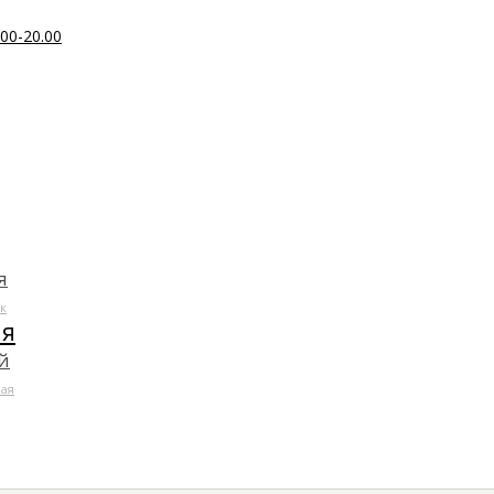
00-20.00
я
к
ля
й
ая