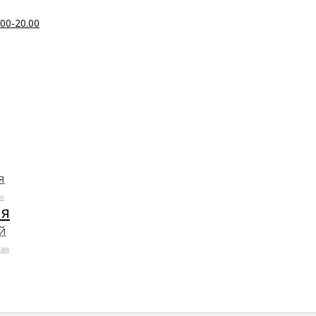
00-20.00
я
к
ля
й
ая