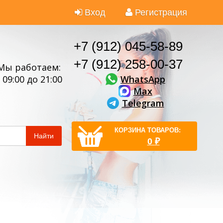
Вход
Регистрация
+7 (912) 045-58-89
+7 (912) 258-00-37
Мы работаем:
WhatsApp
 09:00 до 21:00
Max
Telegram
КОРЗИНА ТОВАРОВ:
Найти
0
₽
ы