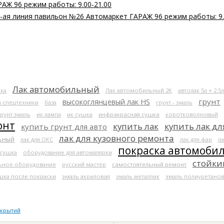
РАЖ 96 режим работы: 9.00-21.00
 2-ая линия павильон №26 Автомаркет ГАРАЖ 96 режим работы: 9.
Лак автомобильный
ка
Лак автомобильный 2К
автолак 5л + 2.5л
высокоглянцевый лак HS
грунт
я спецтехники
база
грунт - эмаль
грунт эмаль
ик лампа
ик сушка
инфракрасная сушка
коротковолновый
онт
купить лак
купить лак дл
купить грунт для авто
лак для кузовного ремонта
льный
лак для ОКС
лак для фар
ла
покраска автомоби
 сушка
оборудование для автомалярки
стойки
ьное оборудование
русский мастер
самостоятельный ремонт
шка после покраски
эмаль акриловая
эмаль металлик
эмаль полиуретанов
окрытий