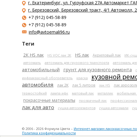
г. Екатеринбург, ул. Гурзуфская 27А Автомаркет ГА
г. Березовский, Березовский тракт, 4/1 Автомолл,
+7 (912) 045-58-89
+7 (912) 045-58-89
info@avtoemali96.ru
Теги
2К HS лак
HS лак
Акриловый лак
HS VOC лак 2К
ИК-суш
автоэмаль
автоэмаль для грузового транспорта
автоэмаль дл
автомобильный
грунт для кузовного ремонта
кузовной рем
инфракрасный обогреватель
краска
автомобиля
лак 2К
лак 5 литров
лак аэрозо
лак HS
термостойкий
лампа ифк
матовый лак
металлик
мобильная
покрасочные материалы
прозрачный лак
профессионал
лак для авто
сушка автоэлементов
сушка автоэмали
су
© 2006 - 2026 Формула Цвета –
Интернет-магазин лакокрасочных п
Политика конфиденциальности