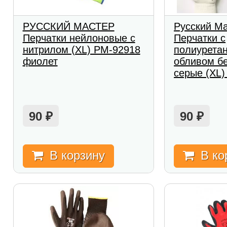
РУССКИЙ МАСТЕР
Русский М
Перчатки нейлоновые с
Перчатки с
нитрилом (XL) РМ-92918
полиурета
фиолет
обливом б
серые (XL)
90
90
₽
₽
В корзину
В ко