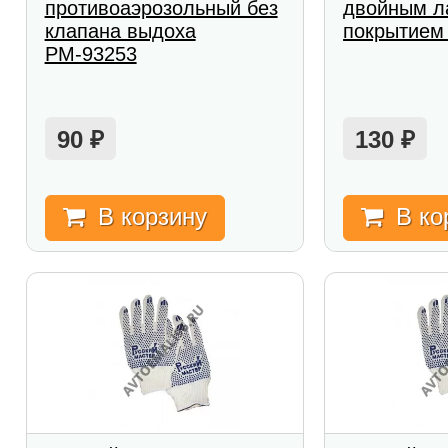
противоаэрозольный без
двойным л
клапана выдоха
покрытием 
РМ-93253
90
130
₽
₽
В корзину
В ко