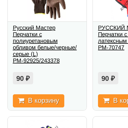
Русский Мастер
РУССКИЙ 
Перчатки с
Перчатки 
полиуретановым
латексным
обливом белые/черные/
РМ-70747
серые (L)
РМ-92925/243378
90
90
₽
₽
В корзину
В ко