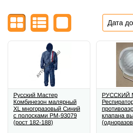
Дата д
Русский Мастер
РУССКИЙ 
Комбинезон малярный
Респирато
XL многоразовый Синий
противоаэ
с полосками РМ-93079
клапана в
(рост 182-188)
(одноразо