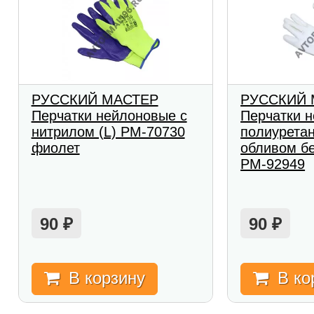
РУССКИЙ МАСТЕР
РУССКИЙ 
Перчатки нейлоновые с
Перчатки 
нитрилом (L) РМ-70730
полиурета
фиолет
обливом бе
РМ-92949
90
90
₽
₽
В корзину
В ко