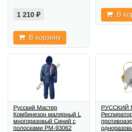
В ко
1 210
₽
В корзину
Русский Мастер
РУССКИЙ 
Комбинезон малярный L
Респирато
многоразовый Синий с
противоаэ
полосками РМ-93062
одноразов