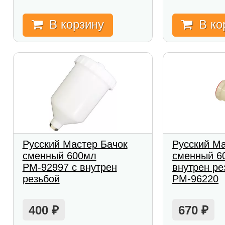
В корзину
В ко
Русский Мастер Бачок
Русский Ма
сменный 600мл
сменный 6
РМ-92997 с внутрен
внутрен ре
резьбой
РМ-96220
400
670
₽
₽