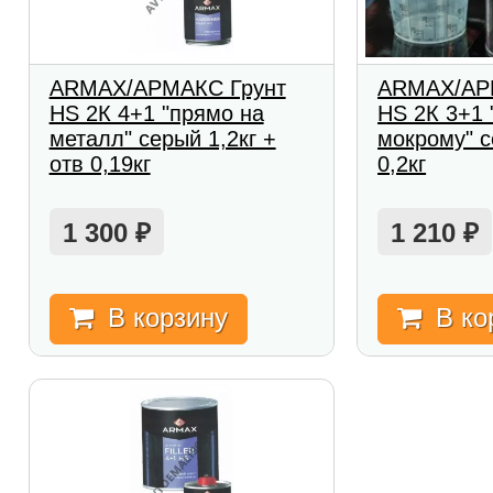
ARMAX/АРМАКС Грунт
ARMAX/АР
HS 2К 4+1 "прямо на
HS 2К 3+1 
металл" серый 1,2кг +
мокрому" с
отв 0,19кг
0,2кг
1 300
1 210
₽
₽
В корзину
В ко