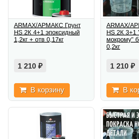
ARMAX/АРМАКС Грунт
ARMAX/АР
HS 2К 4+1 эпоксидный
HS 2К 3+1 
1,2кг + отв 0,17кг
мокрому" б
0,2кг
1 210
1 210
₽
₽
В корзину
В ко