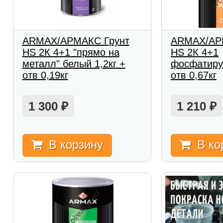
ARMAX/АРМАКС Грунт
ARMAX/АР
HS 2К 4+1 "прямо на
HS 2К 4+1
металл" белый 1,2кг +
фосфатиру
отв 0,19кг
отв 0,67кг
1 300
1 210
₽
₽
В корзину
В ко