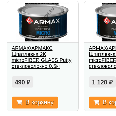
ARMAX/АРМАКС
ARMAX/А
Шпатлевка 2K
Шпатлевка
microFIBER GLASS Putty
microFIBE
стекловолокно 0.5кг
стекловоло
490
1 120
₽
₽
В корзину
В ко