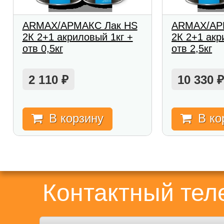
ARMAX/АРМАКС Лак HS
ARMAX/АР
2К 2+1 акриловый 1кг +
2К 2+1 акр
отв 0,5кг
отв 2,5кг
2 110
10 330
₽
В корзину
В ко
Контактный те